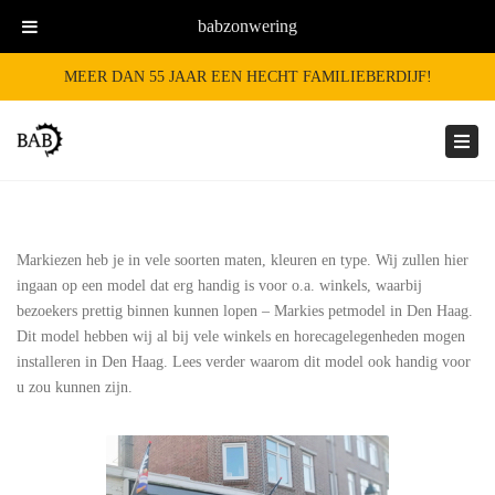
babzonwering
MEER DAN 55 JAAR EEN HECHT FAMILIEBERDIJF!
Togg
navi
Markiezen heb je in vele soorten maten, kleuren en type. Wij zullen hier
ingaan op een model dat erg handig is voor o.a. winkels, waarbij
bezoekers prettig binnen kunnen lopen – Markies petmodel in Den Haag.
Dit model hebben wij al bij vele winkels en horecagelegenheden mogen
installeren in Den Haag. Lees verder waarom dit model ook handig voor
u zou kunnen zijn.