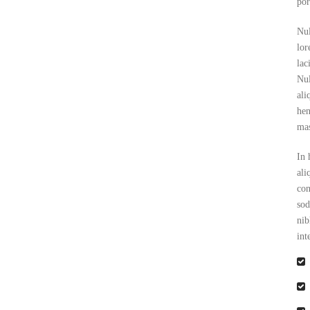
por
Nul
lor
lac
Nul
ali
hen
mas
In 
ali
con
sod
nib
int