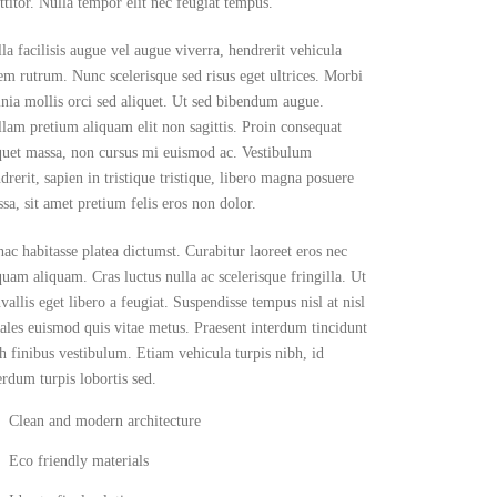
ttitor. Nulla tempor elit nec feugiat tempus.
la facilisis augue vel augue viverra, hendrerit vehicula
em rutrum. Nunc scelerisque sed risus eget ultrices. Morbi
inia mollis orci sed aliquet. Ut sed bibendum augue.
lam pretium aliquam elit non sagittis. Proin consequat
quet massa, non cursus mi euismod ac. Vestibulum
drerit, sapien in tristique tristique, libero magna posuere
sa, sit amet pretium felis eros non dolor.
hac habitasse platea dictumst. Curabitur laoreet eros nec
quam aliquam. Cras luctus nulla ac scelerisque fringilla. Ut
vallis eget libero a feugiat. Suspendisse tempus nisl at nisl
ales euismod quis vitae metus. Praesent interdum tincidunt
h finibus vestibulum. Etiam vehicula turpis nibh, id
erdum turpis lobortis sed.
Clean and modern architecture
Eco friendly materials