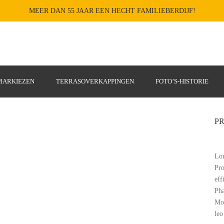
MEER DAN 55 JAAR EEN HECHT FAMILIEBERDIJF!
MARKIEZEN
TERRASOVERKAPPINGEN
FOTO’S-HISTORIE
PR
en Haag
Lor
Pro
eff
Pha
Mor
leo