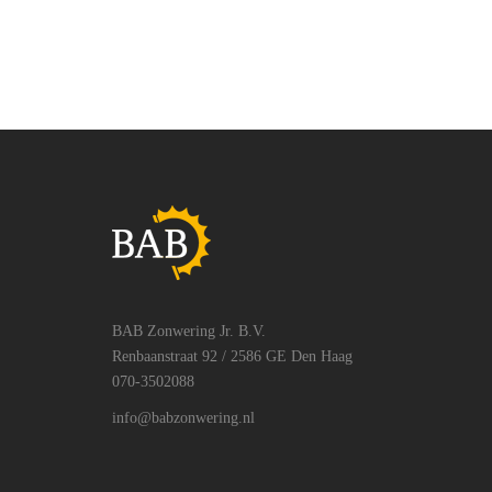
BAB Zonwering Jr. B.V.
Renbaanstraat 92 / 2586 GE Den Haag
070-3502088
info@babzonwering.nl