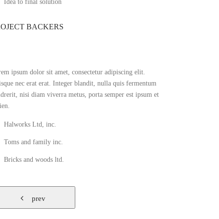
Idea to final solution
ROJECT BACKERS
em ipsum dolor sit amet, consectetur adipiscing elit.
sque nec erat erat. Integer blandit, nulla quis fermentum
drerit, nisi diam viverra metus, porta semper est ipsum et
ien.
Halworks Ltd, inc.
Toms and family inc.
Bricks and woods ltd.
prev