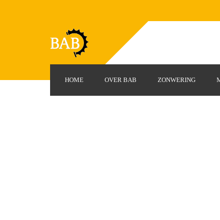
HOME
OVER BAB
ZONWERING
Zonneschermen
Markiezen
Rolluiken
Markies D
Screens