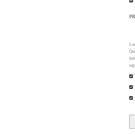
P
Lor
Qui
hen
sap