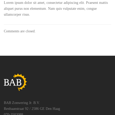
Lorem ipsum dolor sit amet, consectetur adipiscing elit. Praesent mattis
aliquet purus non elementum. Nam quis vulputate enim, congue
ullamcorper risus.
Comments are closed.
BAB Zonwering Jr. B.V.
Renbaanstraat 92 / 2586 GE Den Haag
070-3502088